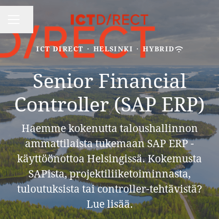
Share page
CAREER MENU
ICT DIRECT
·
HELSINKI
·
HYBRID
Senior Financial
Controller (SAP ERP)
Haemme kokenutta taloushallinnon
ammattilaista tukemaan SAP ERP -
käyttöönottoa Helsingissä. Kokemusta
SAPista, projektiliiketoiminnasta,
tuloutuksista tai controller-tehtävistä?
Lue lisää.