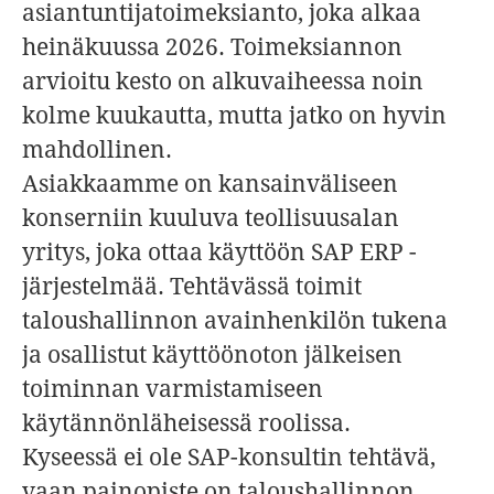
asiantuntijatoimeksianto, joka alkaa
heinäkuussa 2026. Toimeksiannon
arvioitu kesto on alkuvaiheessa noin
kolme kuukautta, mutta jatko on hyvin
mahdollinen.
Asiakkaamme on kansainväliseen
konserniin kuuluva teollisuusalan
yritys, joka ottaa käyttöön SAP ERP -
järjestelmää. Tehtävässä toimit
taloushallinnon avainhenkilön tukena
ja osallistut käyttöönoton jälkeisen
toiminnan varmistamiseen
käytännönläheisessä roolissa.
Kyseessä ei ole SAP-konsultin tehtävä,
vaan painopiste on taloushallinnon