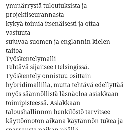
ymmärrystä tuloutuksista ja
projektiseurannasta
kykyä toimia itsenäisesti ja ottaa
vastuuta
sujuvaa suomen ja englannin kielen
taitoa
Työskentelymalli
Tehtävä sijaitsee Helsingissä.
Työskentely onnistuu osittain
hybridimallilla, mutta tehtävä edellyttää
myös säännöllistä läsnäoloa asiakkaan
toimipisteessä. Asiakkaan
taloushallinnon henkilöstö tarvitsee
käyttöönoton aikana käytännön tukea ja
sparrausta paikan päällä.