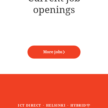
openings
More jobs
ICT DIRECT
·
HELSINKI
·
HYBRID